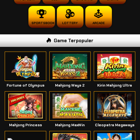
SPORTSBOOK
LOTTERY
ARCADE
Game Terpopuler
Fortune of Olympus
Mahjong Ways 2
Kirin Mahjong Ultra
Mahjong Princess
Mahjong MaxWin
Cleopatra Megaways